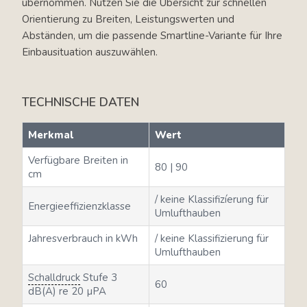
übernommen. Nutzen Sie die Übersicht zur schnellen
Orientierung zu Breiten, Leistungswerten und
Abständen, um die passende Smartline-Variante für Ihre
Einbausituation auszuwählen.
TECHNISCHE DATEN
Merkmal
Wert
Verfügbare Breiten in
80 | 90
cm
/ keine Klassifizíerung für
Energieeffizienzklasse
Umlufthauben
Jahresverbrauch in kWh
/ keine Klassifizierung für
Umlufthauben
Schalldruck
Stufe 3
60
dB(A) re 20 µPA