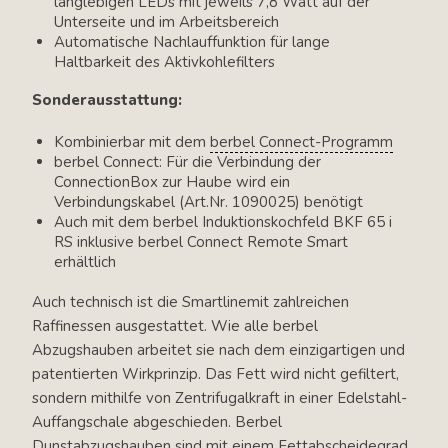
langlebigen LEDs mit jeweils 7,8 Watt auf der
Unterseite und im Arbeitsbereich
Automatische Nachlauffunktion für lange
Haltbarkeit des Aktivkohlefilters
Sonderausstattung:
Kombinierbar mit dem
berbel Connect-Programm
berbel Connect: Für die Verbindung der
ConnectionBox zur Haube wird ein
Verbindungskabel (Art.Nr. 1090025) benötigt
Auch mit dem berbel Induktionskochfeld BKF 65 i
RS inklusive berbel Connect Remote Smart
erhältlich
Auch technisch ist die Smartlinemit zahlreichen
Raffinessen ausgestattet. Wie alle berbel
Abzugshauben arbeitet sie nach dem einzigartigen und
patentierten Wirkprinzip. Das Fett wird nicht gefiltert,
sondern mithilfe von Zentrifugalkraft in einer Edelstahl-
Auffangschale abgeschieden. Berbel
Dunstabzugshauben sind mit einem Fettabscheidegrad