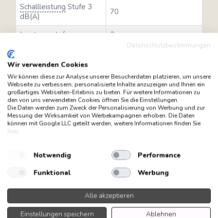
Schallleistung
Stufe 3
70
dB(A)
Leistungsstufen
3
Datenschutzbestimmungen
Lüfterleistung
630
freiblasend, m3/h
Wir verwenden Cookies
Wir können diese zur Analyse unserer Besucherdaten platzieren, um unsere
Leistungsaufnahme
170
Webseite zu verbessern, personalisierte Inhalte anzuzeigen und Ihnen ein
Lüfter, Watt
großartiges Webseiten-Erlebnis zu bieten. Für weitere Informationen zu
den von uns verwendeten Cookies öffnen Sie die Einstellungen.
LED, W
2 x 7,8
Die Daten werden zum Zweck der Personalisierung von Werbung und zur
Messung der Wirksamkeit von Werbekampagnen erhoben. Die Daten
können mit Google LLC geteilt werden, weitere Informationen finden Sie
LED-
hier
.
Kochfeldausleuchtung,
387
Lux
Notwendig
Performance
LED, Farbtemperatur,
3.500
Funktional
Werbung
Kelvin
Gewicht netto, kg
29 | 30
Alle akzeptieren
Nachlauf-Funktion für
✓ manuell
Einstellungen speichern
Ablehnen