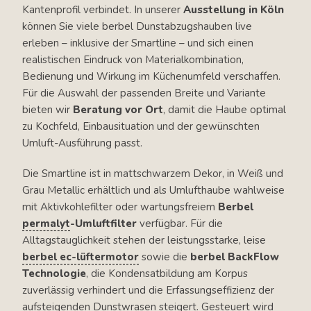
Kantenprofil verbindet. In unserer
Ausstellung in Köln
können Sie viele berbel Dunstabzugshauben live
erleben – inklusive der Smartline – und sich einen
realistischen Eindruck von Materialkombination,
Bedienung und Wirkung im Küchenumfeld verschaffen.
Für die Auswahl der passenden Breite und Variante
bieten wir
Beratung vor Ort
, damit die Haube optimal
zu Kochfeld, Einbausituation und der gewünschten
Umluft-Ausführung passt.
Die Smartline ist in mattschwarzem Dekor, in Weiß und
Grau Metallic erhältlich und als Umlufthaube wahlweise
mit Aktivkohlefilter oder wartungsfreiem
Berbel
permalyt
-Umluftfilter
verfügbar. Für die
Alltagstauglichkeit stehen der leistungsstarke, leise
berbel ec-lüftermotor
sowie die
berbel BackFlow
Technologie
, die Kondensatbildung am Korpus
zuverlässig verhindert und die Erfassungseffizienz der
aufsteigenden Dunstwrasen steigert. Gesteuert wird