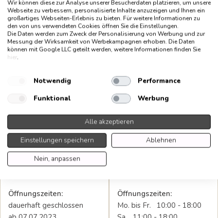
Wir können diese zur Analyse unserer Besucherdaten platzieren, um unsere
Webseite zu verbessern, personalisierte Inhalte anzuzeigen und Ihnen ein
großartiges Webseiten-Erlebnis zu bieten. Für weitere Informationen zu
den von uns verwendeten Cookies öffnen Sie die Einstellungen.
Die Daten werden zum Zweck der Personalisierung von Werbung und zur
Messung der Wirksamkeit von Werbekampagnen erhoben. Die Daten
können mit Google LLC geteilt werden, weitere Informationen finden Sie
hier
.
Notwendig
Performance
Funktional
Werbung
Alle akzeptieren
Lax Berlin ist geschlossen
SMEG STORE KÖLN
Einstellungen speichern
Ablehnen
Nein, anpassen
Charlottenburg
Hohenstaufenring 47-51
Berlin
50674 Köln
Öffnungszeiten:
Öffnungszeiten:
dauerhaft geschlossen
Mo. bis Fr. 10:00 - 18:00
ab 07.07.2023
Sa. 11:00 - 18:00