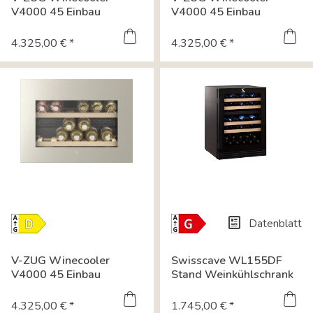
Datenblatt
Datenblatt
V4000 45 Einbau
V4000 45 Einbau
Weinkühlschrank...
Weinkühlschrank...
4.325,00 € *
4.325,00 € *
Datenblatt
Energielabel-
Energielabel-
Download
Download
Datenblatt
V-ZUG Winecooler
Swisscave WL155DF
Datenblatt
V4000 45 Einbau
Stand Weinkühlschrank
Weinkühlschrank...
mit zwei Kühlzone...
4.325,00 € *
1.745,00 € *