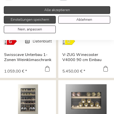
Alle akzeptieren
Einstellungen speichern
Ablehnen
Nein, anpassen
Datenblatt
Energielabel-
Energielabel-
Download
Download
Datenblatt
Swisscave Unterbau 1-
V-ZUG Winecooler
Datenblatt
Zonen Weinklimaschrank
V4000 90 cm Einbau
15cm Breite...
Weinkühlschrank...
1.059,00 € *
5.450,00 € *