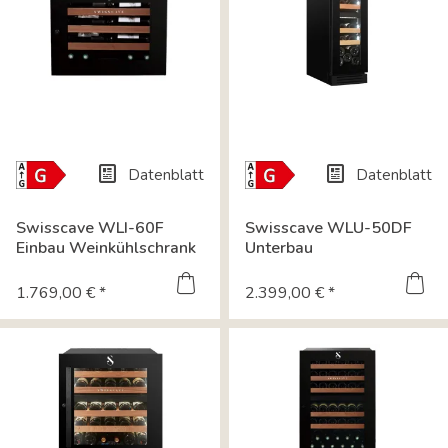
Datenblatt
Datenblatt
Energielabel-
Energielabel-
Download
Download
Swisscave WLI-60F
Swisscave WLU-50DF
Einbau Weinkühlschrank
Unterbau
mit einer...
Weinkühlschrank mit
zwei...
1.769,00 € *
2.399,00 € *