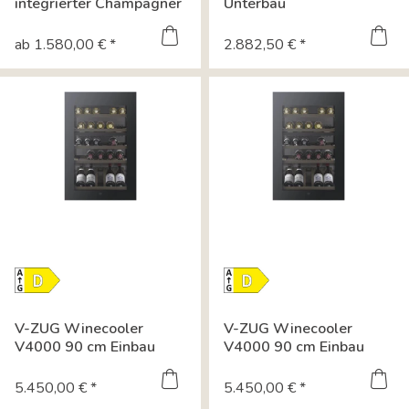
integrierter Champagner
Unterbau
& Weinkühler
Weinlagerschrank 82-87
cm -...
ab 1.580,00 € *
2.882,50 € *
Energielabel-
Energielabel-
Download
Download
Datenblatt
Datenblatt
V-ZUG Winecooler
V-ZUG Winecooler
Datenblatt
Datenblatt
V4000 90 cm Einbau
V4000 90 cm Einbau
Weinkühlschrank...
Weinkühlschrank...
5.450,00 € *
5.450,00 € *