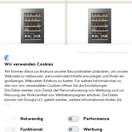
Datenschutzbestimmungen
Wir verwenden Cookies
Energielabel-
Energielabel-
Wir können diese zur Analyse unserer Besucherdaten platzieren, um unsere
Webseite zu verbessern, personalisierte Inhalte anzuzeigen und Ihnen ein
Download
Download
Datenblatt
Datenblatt
großartiges Webseiten-Erlebnis zu bieten. Für weitere Informationen zu
V-ZUG Winecooler
V-ZUG Winecooler
den von uns verwendeten Cookies öffnen Sie die Einstellungen.
Datenblatt
Datenblatt
V4000 90 cm Einbau
V4000 90 cm Einbau
Die Daten werden zum Zweck der Personalisierung von Werbung und zur
Messung der Wirksamkeit von Werbekampagnen erhoben. Die Daten
Weinkühlschrank...
Weinkühlschrank...
können mit Google LLC geteilt werden, weitere Informationen finden Sie
5.450,00 € *
5.450,00 € *
hier
.
Notwendig
Performance
Funktional
Werbung