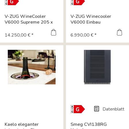
Energielabel-
Energielabel-
Download
Download
Datenblatt
Datenblatt
V-ZUG WineCooler
V-ZUG Winecooler
Datenblatt
Datenblatt
V6000 Supreme 205 x
V6000 Einbau
60 cm Luxus...
Weinkühlschrank 182
cm...
14.250,00 € *
6.990,00 € *
Datenblatt
Energielabel-
Download
Kaelo eleganter
Smeg CVI138RG