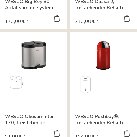
WESCO Big Boy 30,
WESCO Dassa 2,
Abfallsammelsystem,
freistehender Behälter,
alugrau 8011044
Edelstahl mit...
173,00 € *
213,00 € *
WESCO Ökosammler
WESCO Pushboy®,
170, freistehender
freistehender Behälter,
Behälter, silber...
rot 8012041
91,00 € *
194,00 € *