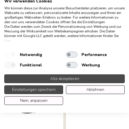
Wir verwenden Cookies
Wir können diese zur Analyse unserer Besucherdaten platzieren, um unsere
Webseite zu verbessern, personalisierte Inhalte anzuzeigen und Ihnen ein
großartiges Webseiten-Erlebnis zu bieten. Für weitere Informationen zu
den von uns verwendeten Cookies öffnen Sie die Einstellungen.
Die Daten werden zum Zweck der Personalisierung von Werbung und zur
Messung der Wirksamkeit von Werbekampagnen erhoben. Die Daten
können mit Google LLC geteilt werden, weitere Informationen finden Sie
hier
.
WESCO Ökosammler
WESCO Ökosammler
170, freistehender
170, freistehender
Notwendig
Performance
Behälter, rot...
Behälter, mandel...
Funktional
Werbung
91,00 € *
91,00 € *
Alle akzeptieren
Einstellungen speichern
Ablehnen
Nein, anpassen