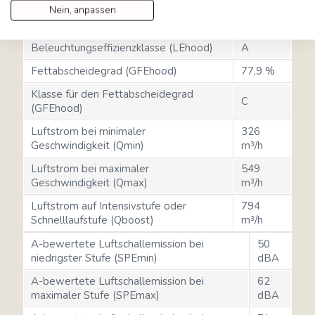
Nein, anpassen
83,6
Beleuchtungseffizienz (LEhood)
lux/W
Beleuchtungseffizienzklasse (LEhood)
A
Fettabscheidegrad (GFEhood)
77,9 %
Klasse für den Fettabscheidegrad
C
(GFEhood)
Luftstrom bei minimaler
326
Geschwindigkeit (Qmin)
m³/h
Luftstrom bei maximaler
549
Geschwindigkeit (Qmax)
m³/h
Luftstrom auf Intensivstufe oder
794
Schnelllaufstufe (Qboost)
m³/h
A-bewertete Luftschallemission bei
50
niedrigster Stufe (SPEmin)
dBA
A-bewertete Luftschallemission bei
62
maximaler Stufe (SPEmax)
dBA