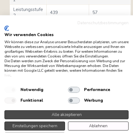
Leistungsstufe
439
57
2
Datenschutzbestimmungen
Leistungsstufe
549
62
3
Wir verwenden Cookies
Intensiv
794
71
Wir können diese zur Analyse unserer Besucherdaten platzieren, um unsere
Webseite zu verbessern, personalisierte Inhalte anzuzeigen und Ihnen ein
großartiges Webseiten-Erlebnis zu bieten. Für weitere Informationen zu
den von uns verwendeten Cookies öffnen Sie die Einstellungen.
Technische Daten / Energielabel
Die Daten werden zum Zweck der Personalisierung von Werbung und zur
Messung der Wirksamkeit von Werbekampagnen erhoben. Die Daten
können mit Google LLC geteilt werden, weitere Informationen finden Sie
hier
.
58
Jährlicher Energieverbrauch (AEChood)
kWh/Jahr
Notwendig
Performance
Energieeffizienzklasse (auf einer Skala
A
Funktional
Werbung
von A+++ bis D)
Fluiddynamische Effizienz (FDEhood)
31,9
Alle akzeptieren
Klasse für die fluiddynamische Effizienz
A
Einstellungen speichern
Ablehnen
(FDEhood)