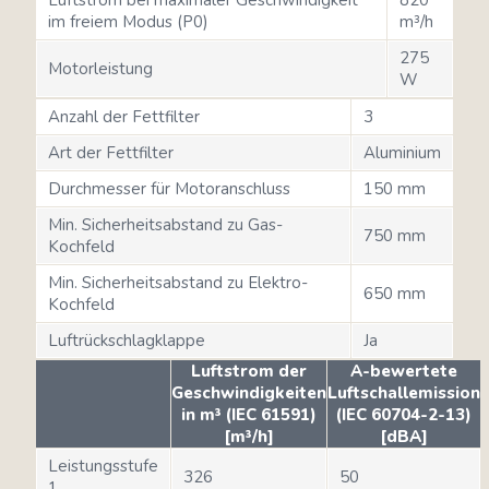
im freiem Modus (P0)
m³/h
275
Motorleistung
W
Anzahl der Fettfilter
3
Art der Fettfilter
Aluminium
Durchmesser für Motoranschluss
150 mm
Min. Sicherheitsabstand zu Gas-
750 mm
Kochfeld
Min. Sicherheitsabstand zu Elektro-
650 mm
Kochfeld
Luftrückschlagklappe
Ja
Luftstrom der
A-bewertete
Geschwindigkeiten
Luftschallemission
in m³ (IEC 61591)
(IEC 60704-2-13)
[m³/h]
[dBA]
Leistungsstufe
326
50
1