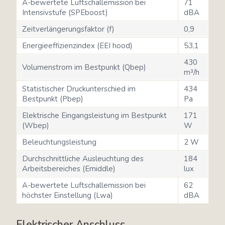
A-bewertete Luftschallemission bei
71
Intensivstufe (SPEboost)
dBA
Zeitverlängerungsfaktor (f)
0,9
Energieeffizienzindex (EEI hood)
53,1
430
Volumenstrom im Bestpunkt (Qbep)
m³/h
Statistischer Druckunterschied im
434
Bestpunkt (Pbep)
Pa
Elektrische Eingangsleistung im Bestpunkt
171
(Wbep)
W
Beleuchtungsleistung
2 W
Durchschnittliche Ausleuchtung des
184
Arbeitsbereiches (Emiddle)
lux
A-bewertete Luftschallemission bei
62
höchster Einstellung (Lwa)
dBA
Elektrischer Anschluss