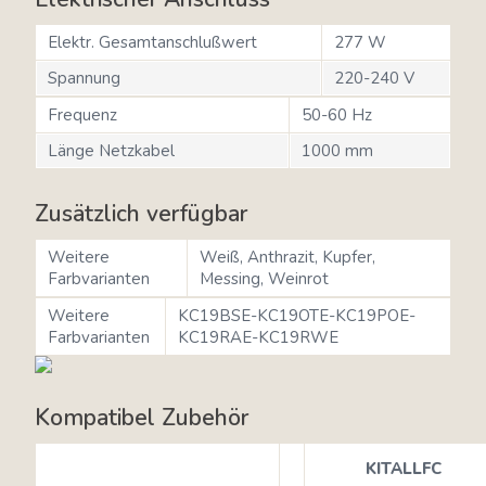
Elektr. Gesamtanschlußwert
277 W
Spannung
220-240 V
Frequenz
50-60 Hz
Länge Netzkabel
1000 mm
Zusätzlich verfügbar
Weitere
Weiß, Anthrazit, Kupfer,
Farbvarianten
Messing, Weinrot
Weitere
KC19BSE-KC19OTE-KC19POE-
Farbvarianten
KC19RAE-KC19RWE
Kompatibel Zubehör
KITALLFC