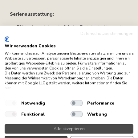
Serienausstattung:
Effiziente und dauerhaft hohe Fettabscheidung mit
dem leistungsfähigen
berbel prinzip
in
Datenschutzbestimmungen
Kombination mit der neuesten Generation unseres
Capillar-Trap.
Wir verwenden Cookies
Höchste Wrasenerfassungs-Effizienz mit bis zu
Wir können diese zur Analyse unserer Besucherdaten platzieren, um unsere
1.200 mm Liftfunktion. Mit der Teach-Funktion
Webseite zu verbessern, personalisierte Inhalte anzuzeigen und Ihnen ein
großartiges Webseiten-Erlebnis zu bieten. Für weitere Informationen zu
stoppt die Dunstabzugshaube automatisch in der
den von uns verwendeten Cookies öffnen Sie die Einstellungen.
eingestellten Position und somit immer im
Die Daten werden zum Zweck der Personalisierung von Werbung und zur
optimalen Abstand zum Kochfeld für maximale
Messung der Wirksamkeit von Werbekampagnen erhoben. Die Daten
Kraftentfaltung.
können mit Google LLC geteilt werden, weitere Informationen finden Sie
hier
.
Moderner
berbel ec-lüftermotor
. Dadurch extrem
leise und energiesparend.
Blendfreie, langlebige LED-Kochfeld-Beleuchtung
Notwendig
Performance
mit einstellbarer Farbtemperatur von
2.700-6.500
Kelvin
. Effektbeleuchtung und
Funktional
Werbung
Kochfeldbeleuchtung einstellbar von der
Farbtemperatur des Lichtes.
Alle akzeptieren
Automatische Nachlauffunktion für lange