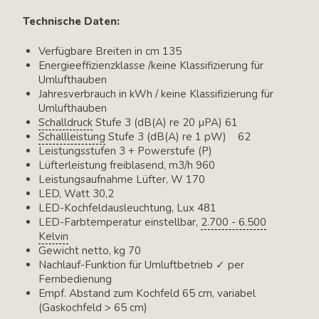
Technische Daten:
Verfügbare Breiten in cm 135
Energieeffizienzklasse /keine Klassifizierung für
Umlufthauben
Jahresverbrauch in kWh / keine Klassifizierung für
Umlufthauben
Schalldruck
Stufe 3 (dB(A) re 20 µPA) 61
Schallleistung
Stufe 3 (dB(A) re 1 pW) 62
Leistungsstufen 3 + Powerstufe (P)
Lüfterleistung freiblasend, m3/h 960
Leistungsaufnahme Lüfter, W 170
LED, Watt 30,2
LED-Kochfeldausleuchtung, Lux 481
LED-Farbtemperatur einstellbar,
2.700 - 6.500
Kelvin
Gewicht netto, kg 70
Nachlauf-Funktion für Umluftbetrieb ✓ per
Fernbedienung
Empf. Abstand zum Kochfeld 65 cm, variabel
(Gaskochfeld > 65 cm)