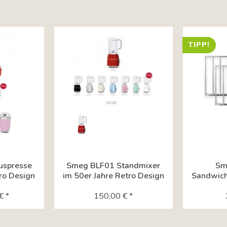
TIPP!
uspresse
Smeg BLF01 Standmixer
Sm
ro Design
im 50er Jahre Retro Design
Sandwich
fü
€ *
150,00 € *