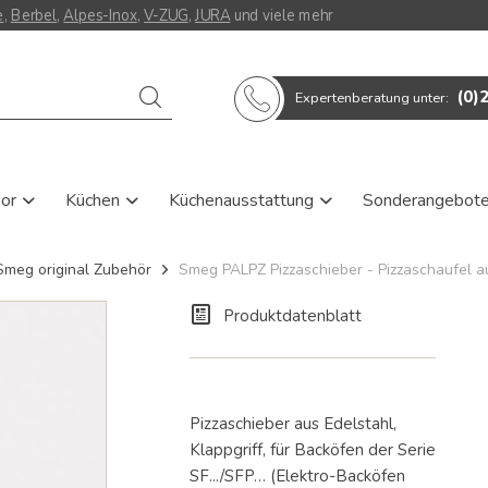
e
,
Berbel
,
Alpes-Inox
,
V-ZUG
,
JURA
und viele mehr
Verwende
(0)
Expertenberatung unter:
die
Pfeile
nach
oben
und
oor
Küchen
Küchenausstattung
Sonderangebot
unten,
um
das
Smeg original Zubehör
Smeg PALPZ Pizzaschieber - Pizzaschaufel a
verfügbare
Ergebnis
auszuwählen.
Produktdatenblatt
Drücke
die
Eingabetaste,
um
zum
Pizzaschieber aus Edelstahl,
ausgewählten
Klappgriff, für Backöfen der Serie
Suchergebnis
SF.../SFP… (Elektro-Backöfen
zu