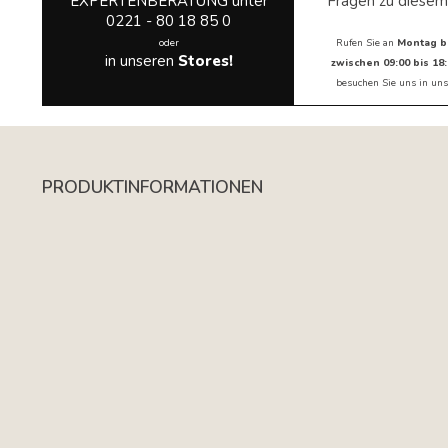
EXPERTENBERATUNG unter
Fragen zu diesem
0221 - 80 18 85 0
oder
Rufen Sie an
Montag b
in unseren
Stores!
zwischen 09:00 bis 18:
besuchen Sie uns in
uns
PRODUKTINFORMATIONEN