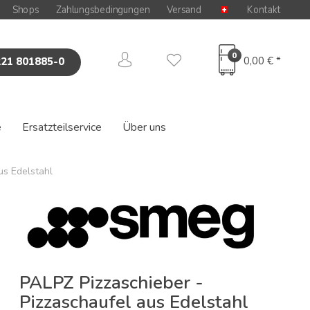
Shops
Zahlungsbedingungen
Versand
Kontakt
0
0,00 € *
221 801885-0
e
Ersatzteilservice
Über uns
us Edelstahl
PALPZ Pizzaschieber -
Pizzaschaufel aus Edelstahl