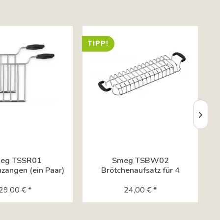
TIPP!
eg TSSR01
Smeg TSBW02
zangen (ein Paar)
Brötchenaufsatz für 4
S
r Smeg 2...
Scheiben Smeg Toaster
29,00 € *
24,00 € *