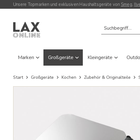
Unsere Topmarken und exklusiven Haushaltsgeräte von
Smeg
,
Ilv
Marken
Großgeräte
Kleingeräte
Outd
Start
Großgeräte
Kochen
Zubehör & Originalteile