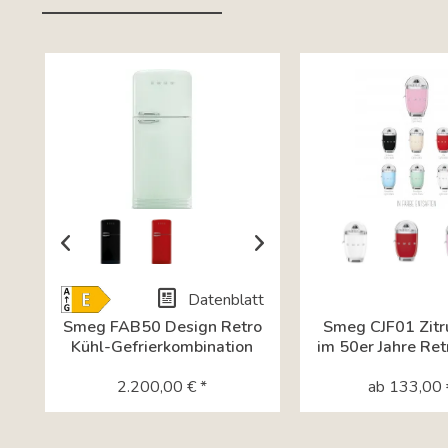
Tab content container
Datenblatt
Energielabel-Download
Smeg FAB50 Design Retro
Smeg CJF01 Zitr
Kühl-Gefrierkombination
im 50er Jahre Ret
im...
2.200,00 € *
ab 133,00 