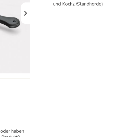
gelangen.
und Kochz./Standherde)
Benutzer
von
Touchgeräten
können
Touch-
und
Streichgesten
verwenden.
e oder haben