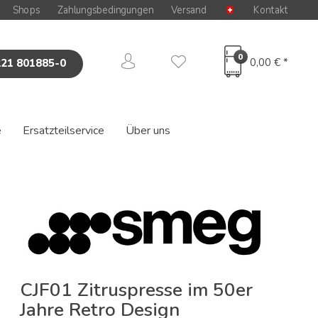
Shops
Zahlungsbedingungen
Versand
Kontakt
0
0,00 € *
221 801885-0
e
Ersatzteilservice
Über uns
CJF01 Zitruspresse im 50er
Jahre Retro Design