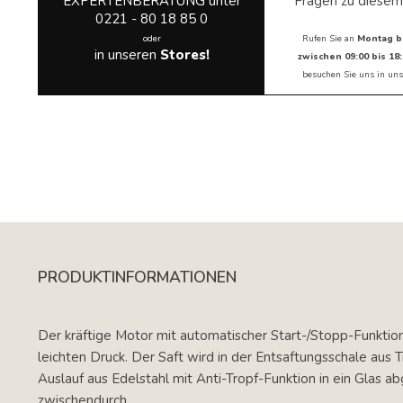
EXPERTENBERATUNG unter
Fragen zu diesem
0221 - 80 18 85 0
oder
Rufen Sie an
Montag b
in unseren
Stores!
zwischen 09:00 bis 18:
besuchen Sie uns in
uns
PRODUKTINFORMATIONEN
Der kräftige Motor mit automatischer Start-/Stopp-Funktio
leichten Druck. Der Saft wird in der Entsaftungsschale aus
Auslauf aus Edelstahl mit Anti-Tropf-Funktion in ein Glas ab
zwischendurch.