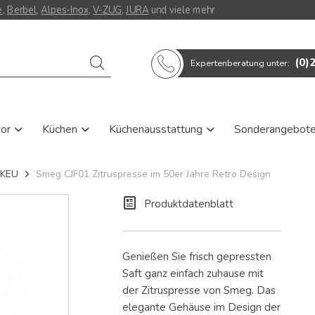
e
,
Berbel
,
Alpes-Inox
,
V-ZUG
,
JURA
und viele mehr
Verwende
(0)
Expertenberatung unter:
die
Pfeile
nach
oben
und
oor
Küchen
Küchenausstattung
Sonderangebot
unten,
um
das
PKEU
Smeg CJF01 Zitruspresse im 50er Jahre Retro Design
verfügbare
Ergebnis
auszuwählen.
Produktdatenblatt
Drücke
die
Eingabetaste,
um
Genießen Sie frisch gepressten
zum
Saft ganz einfach zuhause mit
ausgewählten
der Zitruspresse von Smeg. Das
Suchergebnis
elegante Gehäuse im Design der
zu