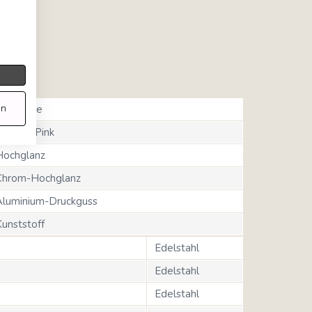
en
0's Style
adillac Pink
Hochglanz
Chrom-Hochglanz
Aluminium-Druckguss
Kunststoff
Edelstahl
Edelstahl
Edelstahl