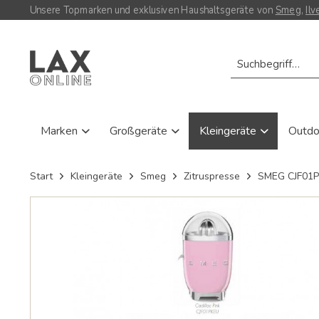
Unsere Topmarken und exklusiven Haushaltsgeräte von
Smeg
,
Ilv
Marken
Großgeräte
Kleingeräte
Outd
Start
Kleingeräte
Smeg
Zitruspresse
SMEG CJF01