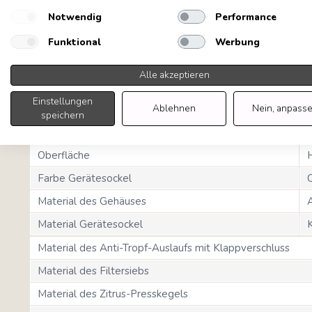
Notwendig
Performance
Funktional
Werbung
Alle akzeptieren
Ästhetik
Einstellungen
Ablehnen
Nein, anpass
Ästhetik
5
speichern
Farbe
C
Oberfläche
Farbe Gerätesockel
Material des Gehäuses
Material Gerätesockel
Material des Anti-Tropf-Auslaufs mit Klappverschluss
Material des Filtersiebs
Material des Zitrus-Presskegels