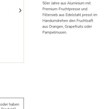
gelangen.
50er Jahre aus Aluminium mit
Benutzer
Premium-Fruchtpresse und
von
Filtersieb aus Edelstahl presst im
Touchgeräten
Handumdrehen den Fruchtsaft
können
Touch-
aus Orangen, Grapefruits oder
und
Pampelmusen.
Streichgesten
verwenden.
e oder haben