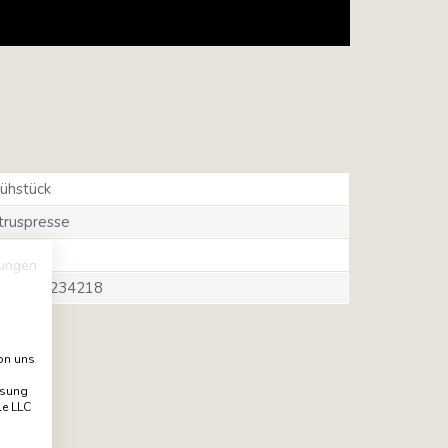
rühstück
truspresse
U
ungen
017709234218
von uns
ssung
le LLC