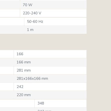
70 W
220-240 V
50-60 Hz
1 m
166
166 mm
281 mm
281x166x166 mm
242
220 mm
348