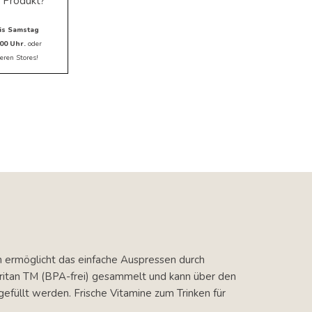
 Produkt?
is Samstag
00 Uhr.
oder
eren Stores!
n ermöglicht das einfache Auspressen durch
 Tritan TM (BPA-frei) gesammelt und kann über den
gefüllt werden. Frische Vitamine zum Trinken für