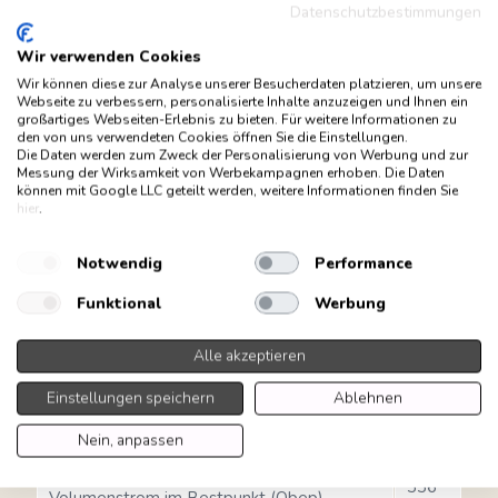
Datenschutzbestimmungen
29
Beleuchtungseffizienz (LEhood)
lux/W
Wir verwenden Cookies
Beleuchtungseffizienzklasse (LEhood)
A
Wir können diese zur Analyse unserer Besucherdaten platzieren, um unsere
Webseite zu verbessern, personalisierte Inhalte anzuzeigen und Ihnen ein
Fettabscheidegrad (GFEhood)
66 %
großartiges Webseiten-Erlebnis zu bieten. Für weitere Informationen zu
den von uns verwendeten Cookies öffnen Sie die Einstellungen.
Klasse für den Fettabscheidegrad
Die Daten werden zum Zweck der Personalisierung von Werbung und zur
D
Messung der Wirksamkeit von Werbekampagnen erhoben. Die Daten
(GFEhood)
können mit Google LLC geteilt werden, weitere Informationen finden Sie
hier
.
Luftstrom bei minimaler
256
Geschwindigkeit (Qmin)
m³/h
Notwendig
Performance
Luftstrom bei maximaler
647
Geschwindigkeit (Qmax)
m³/h
Funktional
Werbung
A-bewertete Luftschallemission bei
46
niedrigster Stufe (SPEmin)
dBA
Alle akzeptieren
A-bewertete Luftschallemission bei
67
Einstellungen speichern
Ablehnen
maximaler Stufe (SPEmax)
dBA
Nein, anpassen
Zeitverlängerungsfaktor (f)
1.00
336
Volumenstrom im Bestpunkt (Qbep)