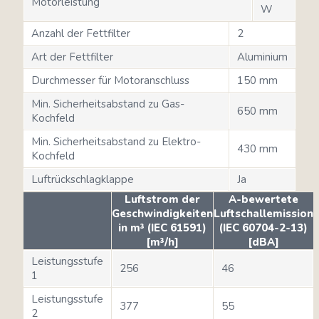
Motorleistung
W
Anzahl der Fettfilter
2
Art der Fettfilter
Aluminium
Durchmesser für Motoranschluss
150 mm
Min. Sicherheitsabstand zu Gas-
650 mm
Kochfeld
Min. Sicherheitsabstand zu Elektro-
430 mm
Kochfeld
Luftrückschlagklappe
Ja
Luftstrom der
A-bewertete
Geschwindigkeiten
Luftschallemission
in m³ (IEC 61591)
(IEC 60704-2-13)
[m³/h]
[dBA]
Leistungsstufe
256
46
1
Leistungsstufe
377
55
2