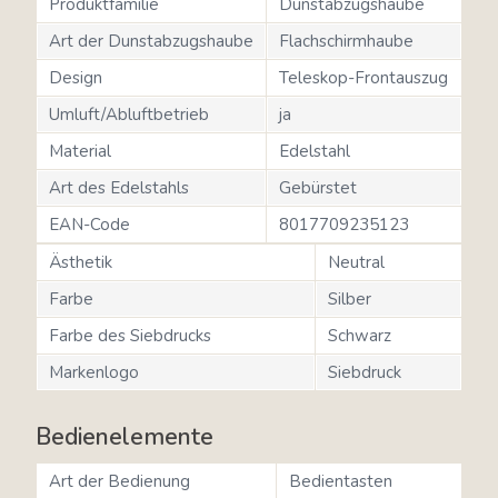
Produktfamilie
Dunstabzugshaube
Art der Dunstabzugshaube
Flachschirmhaube
Design
Teleskop-Frontauszug
Umluft/Abluftbetrieb
ja
Material
Edelstahl
Art des Edelstahls
Gebürstet
EAN-Code
8017709235123
Ästhetik
Neutral
Farbe
Silber
Farbe des Siebdrucks
Schwarz
Markenlogo
Siebdruck
Bedienelemente
Art der Bedienung
Bedientasten