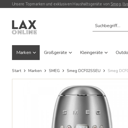
Unsere Topmarken und exklusiven Haushaltsgeräte von
Smeg
,
Ilv
Marken
Großgeräte
Kleingeräte
Outd
Start
Marken
SMEG
Smeg DCF02SSEU
Smeg DCF02