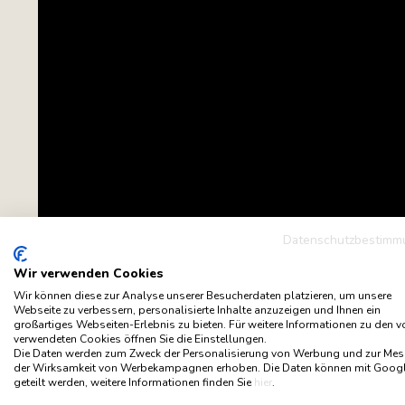
Datenschutzbestimm
Wir verwenden Cookies
Wir können diese zur Analyse unserer Besucherdaten platzieren, um unsere
Webseite zu verbessern, personalisierte Inhalte anzuzeigen und Ihnen ein
großartiges Webseiten-Erlebnis zu bieten. Für weitere Informationen zu den 
verwendeten Cookies öffnen Sie die Einstellungen.
Die Daten werden zum Zweck der Personalisierung von Werbung und zur Me
der Wirksamkeit von Werbekampagnen erhoben. Die Daten können mit Goog
geteilt werden, weitere Informationen finden Sie
hier
.