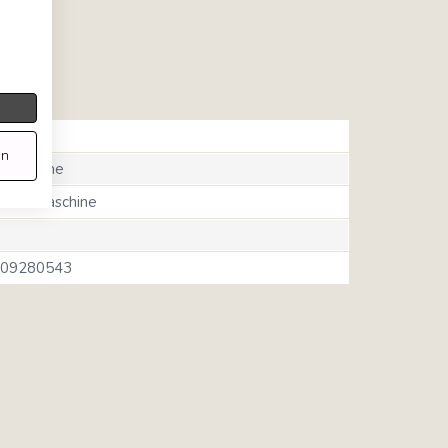
e
en
emaschine
kaffeemaschine
09280543