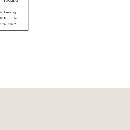
 Produkt?
is Samstag
00 Uhr.
oder
eren Stores!