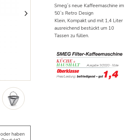
gelangen.
Smeg´s neue Kaffeemaschine im
Benutzer
50`s Retro Design
von
Klein, Kompakt und mit 1,4 Liter
Touchgeräten
können
ausreichend bestückt um 10
Touch-
Tassen zu füllen.
und
Streichgesten
verwenden.
e oder haben