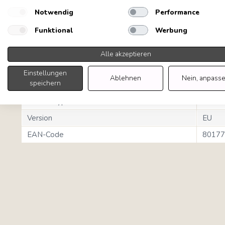
Notwendig
Performance
Funktional
Werbung
DCF02SSEU
Alle akzeptieren
Produktkategorie
Kaffe
Einstellungen
Ablehnen
Nein, anpass
speichern
Produktfamilie
Kaffe
Produkttyp
Filter
Version
EU
EAN-Code
80177