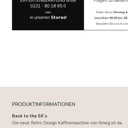
EXPERTENBERATUNG unter
Fragen zu diesem
0221 - 80 18 85 0
oder
Rufen Sie an
Montag b
in unseren
Stores!
zwischen 09:00 bis 18:
besuchen Sie uns in
uns
PRODUKTINFORMATIONEN
Back to the 50`s
Die neue Retro Design Kaffeemaschine von Smeg ist da.