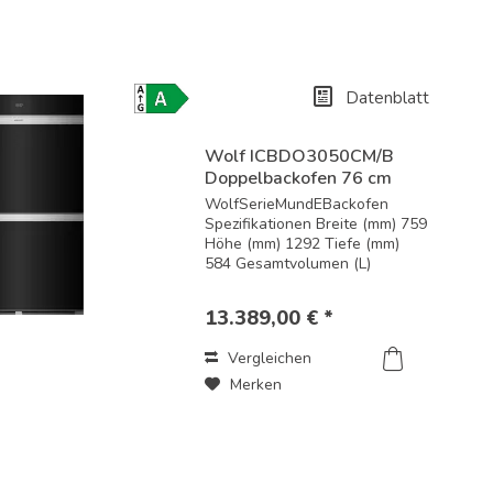
Datenblatt
Energielabel-
Download
Wolf ICBDO3050CM/B
Doppelbackofen 76 cm
breit / 130...
WolfSerieMundEBackofen
Spezifikationen Breite (mm) 759
Höhe (mm) 1292 Tiefe (mm)
584 Gesamtvolumen (L)
144/144 Nutzvolumen (L)
125/125 Leistungsmerkmale
13.389,00 € *
und enthaltenes Zubehör
Schwarzglas ohne Griff
Vergleichen
Standard- oder
flächenbündige...
Merken