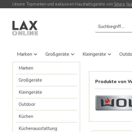
Unsere Topmarken und exklusiven Haushaltsgeräte von
Smeg
,
Ilv
Marken
Großgeräte
Kleingeräte
Outd
Marken
Großgeräte
Produkte von W
Kleingeräte
Outdoor
Küchen
Küchenausstattung