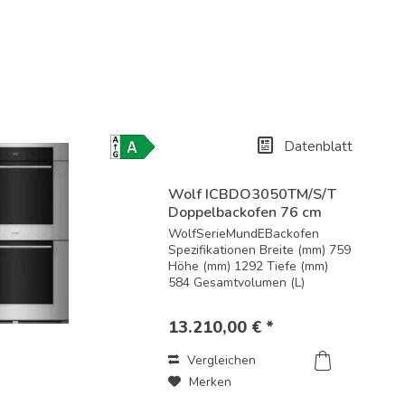
Datenblatt
Energielabel-
Download
Wolf ICBDO3050TM/S/T
Doppelbackofen 76 cm
breit /...
WolfSerieMundEBackofen
Spezifikationen Breite (mm) 759
Höhe (mm) 1292 Tiefe (mm)
584 Gesamtvolumen (L)
144/144 Nutzvolumen (L)
125/125 Leistungsmerkmale
13.210,00 € *
und enthaltenes Zubehör
Edelstahl Standard- oder
Vergleichen
flächenbündige Installation 19
mm...
Merken