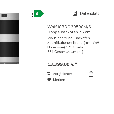
Datenblatt
Energielabel-
Download
Wolf ICBDO3050CM/S
Doppelbackofen 76 cm
breit / 130...
WolfSerieMundEBackofen
Spezifikationen Breite (mm) 759
Höhe (mm) 1292 Tiefe (mm)
584 Gesamtvolumen (L)
144/144 Nutzvolumen (L)
125/125 Leistungsmerkmale
13.399,00 € *
und enthaltenes Zubehör
Schwarzglas ohne Griff
Vergleichen
Standard- oder
flächenbündige...
Merken