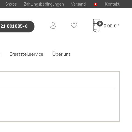
Shops
Zahlungsbedingungen
Versand
Kontakt
0
0,00 € *
221 801885-0
e
Ersatzteilservice
Über uns