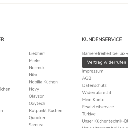
ER
KUNDENSERVICE
Liebherr
Barrierefreiheit bei lax-
Miele
Vertrag widerrufen
Nesmuk
Impressum
Nika
AGB
Nobilia Küchen
Datenschutz
üchen
Novy
Widerrufsrecht
Olavson
Mein Konto
Oxytech
Ersatzteilservice
en
Rotpunkt Küchen
Türkiye
Quooker
Unser Küchentechnik-B
Samura