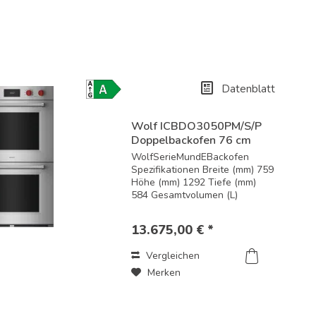
Datenblatt
Energielabel-
Download
Wolf ICBDO3050PM/S/P
Doppelbackofen 76 cm
breit /...
WolfSerieMundEBackofen
Spezifikationen Breite (mm) 759
Höhe (mm) 1292 Tiefe (mm)
584 Gesamtvolumen (L)
144/144 Nutzvolumen (L)
125/125 Leistungsmerkmale
13.675,00 € *
und enthaltenes Zubehör
Edelstahl Standard- oder
Vergleichen
flächenbündige Installation...
Merken