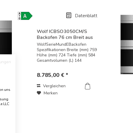
Datenblatt
Energielabel-
Download
Wolf ICBSO3050CM/S
Backofen 76 cm Breit aus
der...
WolfSerieMundEBackofen
Spezifikationen Breite (mm) 759
Höhe (mm) 724 Tiefe (mm) 584
Gesamtvolumen (L) 144
ungen
Nutzvolumen (L) 125
Leistungsmerkmale und
8.785,00 € *
enthaltenes Zubehör
Schwarzglas ohne Griff
Vergleichen
Standard- oder flächenbündige
von uns
Installation...
Merken
ssung
le LLC