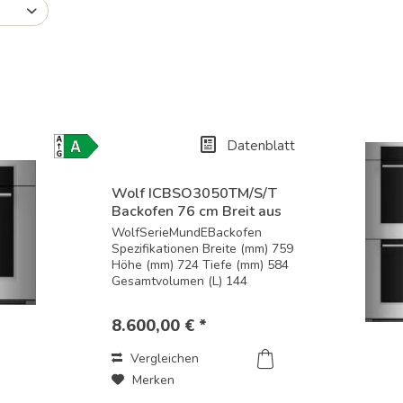
gelangen.
Benutzer
von
Touchgeräten
können
Touch-
und
Streichgesten
Datenblatt
verwenden.
Energielabel-
Download
Wolf ICBSO3050TM/S/T
Backofen 76 cm Breit aus
der...
WolfSerieMundEBackofen
Spezifikationen Breite (mm) 759
Höhe (mm) 724 Tiefe (mm) 584
Gesamtvolumen (L) 144
Nutzvolumen (L) 125
Leistungsmerkmale und
8.600,00 € *
enthaltenes Zubehör Edelstahl
Standard- oder flächenbündige
Vergleichen
Installation 19 mm...
Merken