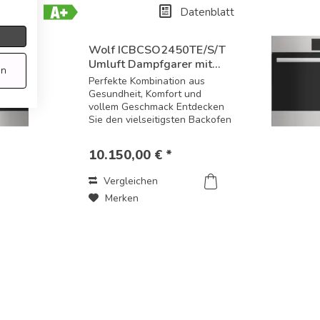
Datenblatt
Energielabel-
Download
Wolf ICBCSO2450TE/S/T
Umluft Dampfgarer mit...
en
Perfekte Kombination aus
Gesundheit, Komfort und
vollem Geschmack Entdecken
Sie den vielseitigsten Backofen
der Welt: Die Wolf Umluft-
Dampfgarer bringen die
10.150,00 € *
professionelle Kochkunst direkt
in Ihre Küche. Mit intuitiver
Vergleichen
Bedienung und...
Merken