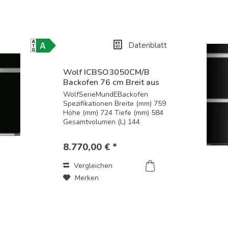
Datenblatt
Energielabel-
Download
Wolf ICBSO3050CM/B
Backofen 76 cm Breit aus
der...
WolfSerieMundEBackofen
Spezifikationen Breite (mm) 759
Höhe (mm) 724 Tiefe (mm) 584
Gesamtvolumen (L) 144
Nutzvolumen (L) 125
Leistungsmerkmale und
8.770,00 € *
enthaltenes Zubehör
Schwarzglas ohne Griff
Vergleichen
Standard- oder flächenbündige
Installation...
Merken