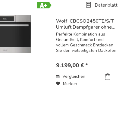
Datenblatt
Energielabel-
Download
Wolf ICBCSO2450TE/S/T
Umluft Dampfgarer ohne...
Perfekte Kombination aus
Gesundheit, Komfort und
vollem Geschmack Entdecken
Sie den vielseitigsten Backofen
der Welt: Die Wolf Umluft-
Dampfgarer bringen die
9.199,00 € *
professionelle Kochkunst direkt
in Ihre Küche. Mit intuitiver
Vergleichen
Bedienung und...
Merken