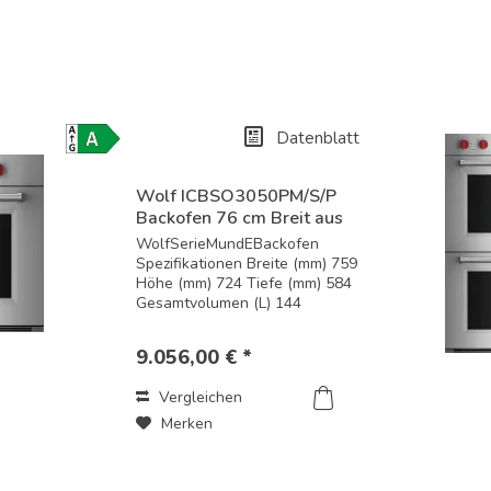
Datenblatt
Energielabel-
Download
Wolf ICBSO3050PM/S/P
Backofen 76 cm Breit aus
der...
WolfSerieMundEBackofen
Spezifikationen Breite (mm) 759
Höhe (mm) 724 Tiefe (mm) 584
Gesamtvolumen (L) 144
Nutzvolumen (L) 125
Leistungsmerkmale und
9.056,00 € *
enthaltenes Zubehör Edelstahl
Standard- oder flächenbündige
Vergleichen
Installation Pro-Griff Dual...
Merken