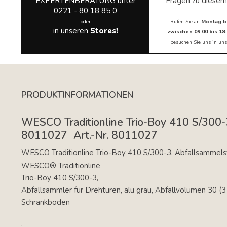
EXPERTENBERATUNG unter
Fragen zu diesem
0221 - 80 18 85 0
oder
Rufen Sie an
Montag b
in unseren
Stores!
zwischen 09:00 bis 18:
besuchen Sie uns in
uns
PRODUKTINFORMATIONEN
WESCO Traditionline Trio-Boy 410 S/300-
8011027  Art.-Nr. 8011027
WESCO Traditionline Trio-Boy 410 S/300-3, Abfallsammelsy
WESCO® Traditionline
Trio-Boy 410 S/300-3,
Abfallsammler für Drehtüren, alu grau, Abfallvolumen 30 (3 
Schrankboden
.