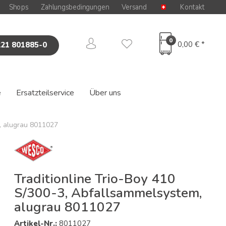
Shops
Zahlungsbedingungen
Versand
Kontakt
0
0,00 € *
221 801885-0
e
Ersatzteilservice
Über uns
, alugrau 8011027
Traditionline Trio-Boy 410
S/300-3, Abfallsammelsystem,
alugrau 8011027
Artikel-Nr.:
8011027