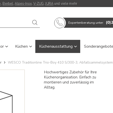
e
,
Berbel
,
Alpes-Inox
,
V-ZUG
,
JURA
und viele mehr
Verwende
(0)
Expertenberatung unter:
die
Pfeile
nach
oben
und
oor
Küchen
Küchenausstattung
Sonderangebot
unten,
um
das
r
WESCO Traditionline Trio-Boy 410 S/300-3, Abfallsammelsystem
verfügbare
Ergebnis
Hochwertiges Zubehör für Ihre
auszuwählen.
Küchenorganisation. Einfach zu
Drücke
die
montieren und zuverlässig im
Eingabetaste,
Alltag.
um
zum
ausgewählten
Suchergebnis
zu