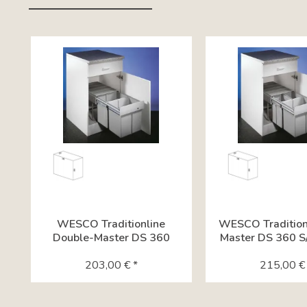
Tab content container
WESCO Traditionline
WESCO Traditionl
Double-Master DS 360
Master DS 360 S/
S/400-2,...
203,00 € *
215,00 € 