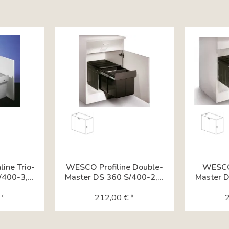
ine Trio-
WESCO Profiline Double-
WESCO 
400-3,...
Master DS 360 S/400-2,...
Master D
*
212,00 € *
2