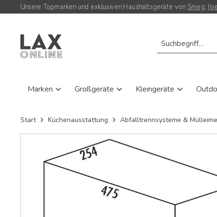
Unsere Topmarken und exklusiven Haushaltsgeräte von
Smeg
,
Ilv
Marken
Großgeräte
Kleingeräte
Outd
Start
Küchenausstattung
Abfalltrennsysteme & Mülleime