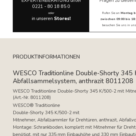
EXPERTENBERATUNG unter
Fragen zu diesem
0221 - 80 18 85 0
oder
Rufen Sie an
Montag b
in unseren
Stores!
zwischen 09:00 bis 18:
besuchen Sie uns in
uns
PRODUKTINFORMATIONEN
WESCO Traditionline Double-Shorty 345 
Abfallsammelsystem, anthrazit 8011208 
WESCO Traditionline Double-Shorty 345 K/500-2 mit Mitn
(Art.-Nr. 8011208) 
WESCO® Traditionline
Double-Shorty 345 K/500-2 mit
Mitnehmer, Abfallsammler für Drehtüren, anthrazit, Abfallvo
Montage: Schrankboden, komplett mit Mitnehmer für Drehtü
benötigt, mit nur 335 mm Einbauhöhe und 330 mm Einbauti