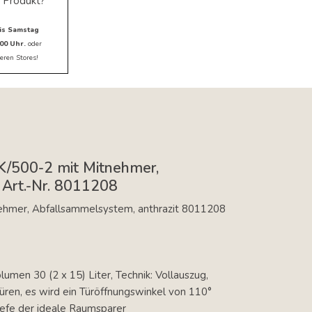
 Produkt?
is Samstag
00 Uhr.
oder
eren Stores!
K/500-2 mit Mitnehmer,
 Art.-Nr. 8011208
ehmer, Abfallsammelsystem, anthrazit 8011208
lumen 30 (2 x 15) Liter, Technik: Vollauszug,
ren, es wird ein Türöffnungswinkel von 110°
efe der ideale Raumsparer