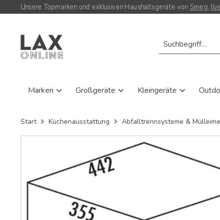
Unsere Topmarken und exklusiven Haushaltsgeräte von
Smeg
,
Ilv
Marken
Großgeräte
Kleingeräte
Outd
Start
Küchenausstattung
Abfalltrennsysteme & Mülleime