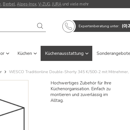
e
,
Berbel
,
Alpes-Inox
,
V-ZUG
,
JURA
und viele mehr
Verwende
(0)
Expertenberatung unter:
die
Pfeile
nach
oben
und
oor
Küchen
Küchenausstattung
Sonderangebot
unten,
um
das
r
WESCO Traditionline Double-Shorty 345 K/500-2 mit Mitnehmer,
verfügbare
Ergebnis
Hochwertiges Zubehör für Ihre
auszuwählen.
Küchenorganisation. Einfach zu
Drücke
die
montieren und zuverlässig im
Eingabetaste,
Alltag.
um
zum
ausgewählten
Suchergebnis
zu