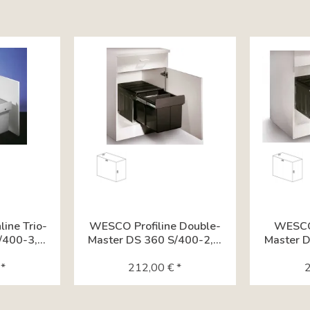
ine Trio-
WESCO Profiline Double-
WESCO 
400-3,...
Master DS 360 S/400-2,...
Master D
*
212,00 € *
2