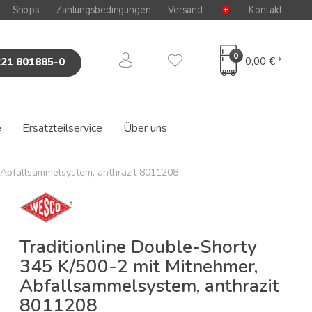
Shops
Zahlungsbedingungen
Versand
Kontakt
0
0,00 € *
221 801885-0
e
Ersatzteilservice
Über uns
 Abfallsammelsystem, anthrazit 8011208
Traditionline Double-Shorty
345 K/500-2 mit Mitnehmer,
Abfallsammelsystem, anthrazit
8011208