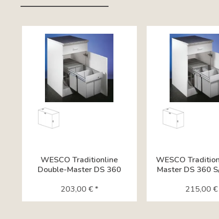
Tab content container
WESCO Traditionline
WESCO Traditionl
Double-Master DS 360
Master DS 360 S/
S/400-2,...
203,00 € *
215,00 € 