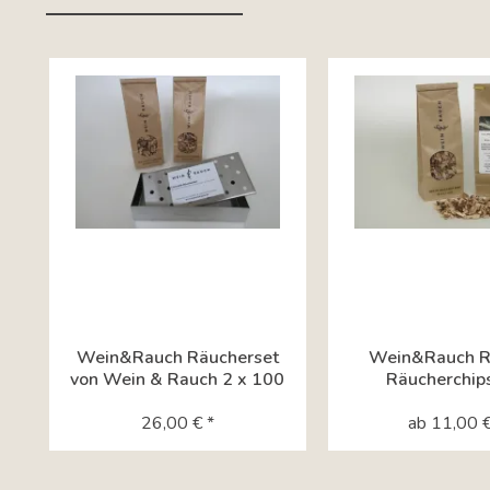
Tab content container
Wein&Rauch Räucherset
Wein&Rauch Ri
von Wein & Rauch 2 x 100
Räucherchip
g Chips mit...
Weinreben 
26,00 € *
Wein&Rau
ab 11,00 €