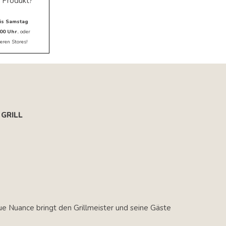
 Produkt?
is Samstag
00 Uhr.
oder
eren Stores!
GRILL
e Nuance bringt den Grillmeister und seine Gäste