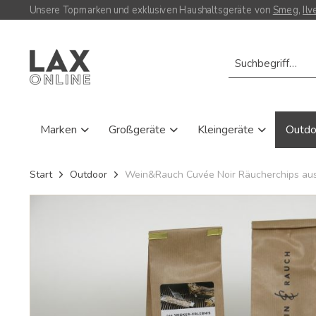
Unsere Topmarken und exklusiven Haushaltsgeräte von
Smeg
,
Ilv
Marken
Großgeräte
Kleingeräte
Outd
Start
Outdoor
Wein&Rauch Cuvée Noir Räucherchips a