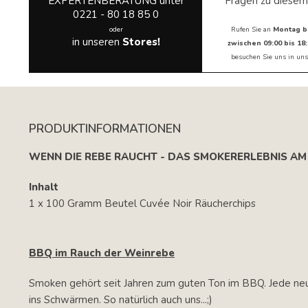
EXPERTENBERATUNG unter
Fragen zu diesem
0221 - 80 18 85 0
oder
Rufen Sie an
Montag b
in unseren
Stores!
zwischen 09:00 bis 18:
besuchen Sie uns in
uns
PRODUKTINFORMATIONEN
WENN DIE REBE RAUCHT - DAS SMOKERERLEBNIS AM 
Inhalt
1 x 100 Gramm Beutel Cuvée Noir Räucherchips
BBQ im Rauch der Weinrebe
Smoken gehört seit Jahren zum guten Ton im BBQ. Jede neu
ins Schwärmen. So natürlich auch uns...;)