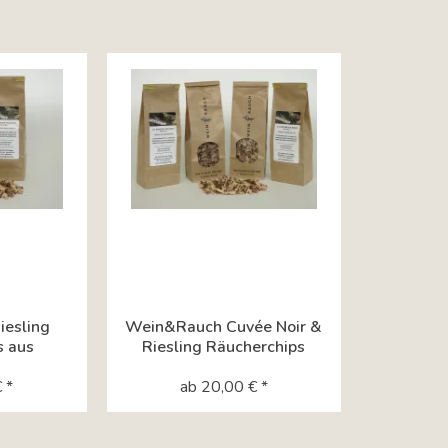
esling
Wein&Rauch Cuvée Noir &
s aus
Riesling Räucherchips
von
aus...
ch
 *
ab 20,00 € *