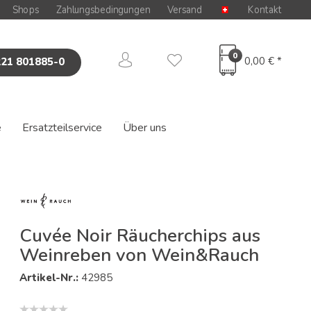
Shops
Zahlungsbedingungen
Versand
Kontakt
0
0,00 € *
221 801885-0
e
Ersatzteilservice
Über uns
Cuvée Noir Räucherchips aus
Weinreben von Wein&Rauch
Artikel-Nr.:
42985