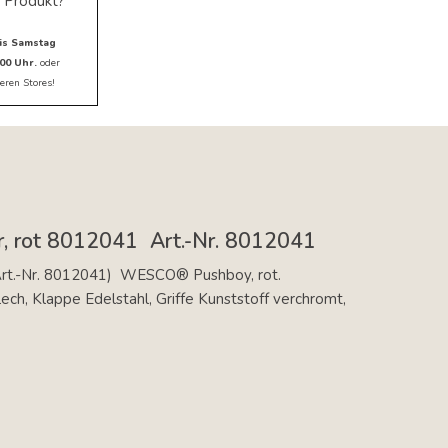
 Produkt?
is Samstag
00 Uhr.
oder
eren Stores!
 rot 8012041  Art.-Nr. 8012041
rt.-Nr. 8012041)  WESCO® Pushboy, rot.
ech, Klappe Edelstahl, Griffe Kunststoff verchromt,