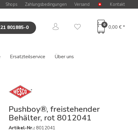
Shops
Zahlungsbedingungen
Versand
Kontakt
0
0,00 € *
221 801885-0
e
Ersatzteilservice
Über uns
Pushboy®, freistehender
Behälter, rot 8012041
Artikel-Nr.:
8012041