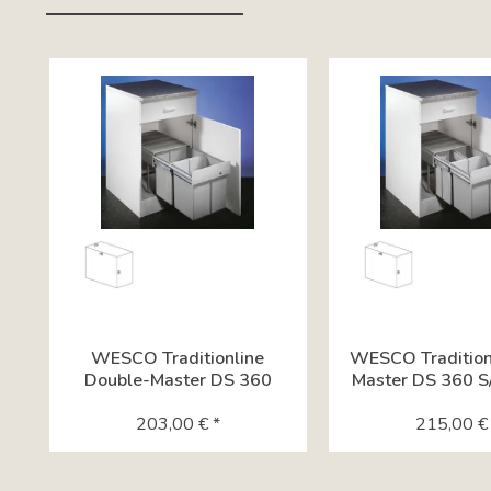
Tab content container
WESCO Traditionline
WESCO Traditionl
Double-Master DS 360
Master DS 360 S/
S/400-2,...
203,00 € *
215,00 € 