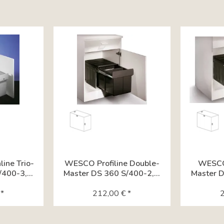
ine Trio-
WESCO Profiline Double-
WESCO 
400-3,...
Master DS 360 S/400-2,...
Master D
*
212,00 € *
2