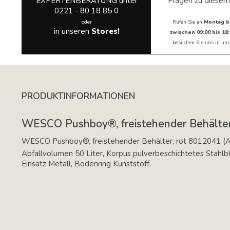
EXPERTENBERATUNG unter
Fragen zu diesem
0221 - 80 18 85 0
oder
Rufen Sie an
Montag b
in unseren
Stores!
zwischen 09:00 bis 18:
besuchen Sie uns in
uns
PRODUKTINFORMATIONEN
WESCO Pushboy®, freistehender Behälter,
WESCO Pushboy®, freistehender Behälter, rot 8012041 (A
Abfallvolumen 50 Liter, Korpus pulverbeschichtetes Stahlbl
Einsatz Metall, Bodenring Kunststoff.