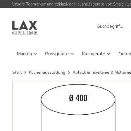
Unsere Topmarken und exklusiven Haushaltsgeräte von
Smeg
,
Ilv
Marken
Großgeräte
Kleingeräte
Outd
Start
Küchenausstattung
Abfalltrennsysteme & Mülleime