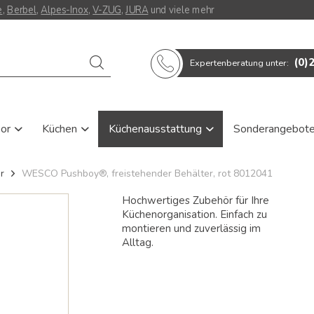
e
,
Berbel
,
Alpes-Inox
,
V-ZUG
,
JURA
und viele mehr
Verwende
(0)
Expertenberatung unter:
die
Pfeile
nach
oben
und
oor
Küchen
Küchenausstattung
Sonderangebot
unten,
um
das
r
WESCO Pushboy®, freistehender Behälter, rot 8012041
verfügbare
Ergebnis
Hochwertiges Zubehör für Ihre
auszuwählen.
Küchenorganisation. Einfach zu
Drücke
die
montieren und zuverlässig im
Eingabetaste,
Alltag.
um
zum
ausgewählten
Suchergebnis
zu