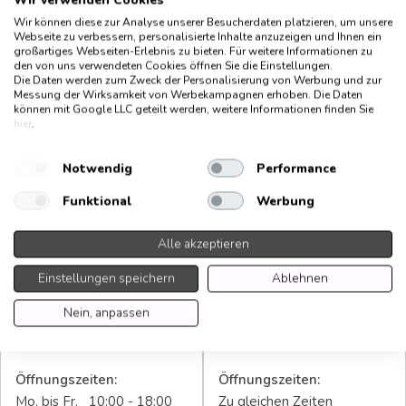
Wir verwenden Cookies
ab 07.07.2023
Sa. 11:00 - 18:00
Wir können diese zur Analyse unserer Besucherdaten platzieren, um unsere
Webseite zu verbessern, personalisierte Inhalte anzuzeigen und Ihnen ein
großartiges Webseiten-Erlebnis zu bieten. Für weitere Informationen zu
den von uns verwendeten Cookies öffnen Sie die Einstellungen.
Die Daten werden zum Zweck der Personalisierung von Werbung und zur
Messung der Wirksamkeit von Werbekampagnen erhoben. Die Daten
können mit Google LLC geteilt werden, weitere Informationen finden Sie
hier
.
Notwendig
Performance
Funktional
Werbung
Alle akzeptieren
LAX-ONLINE STORE KÖLN
KÜCHEN³ STUDIO KÖLN
Einstellungen speichern
Ablehnen
Nein, anpassen
Hohenstaufenring 47-51
Beratung & Planung im
50674 Köln
Haus & online
Öffnungszeiten:
Öffnungszeiten:
Mo. bis Fr. 10:00 - 18:00
Zu gleichen Zeiten