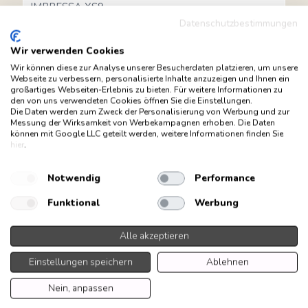
IMPRESSA XS9
IMPRESSA XS95
Datenschutzbestimmungen
J10
J6
Wir verwenden Cookies
J8 (EA)
Wir können diese zur Analyse unserer Besucherdaten platzieren, um unsere
J90
Webseite zu verbessern, personalisierte Inhalte anzuzeigen und Ihnen ein
J95
großartiges Webseiten-Erlebnis zu bieten. Für weitere Informationen zu
den von uns verwendeten Cookies öffnen Sie die Einstellungen.
S8
Die Daten werden zum Zweck der Personalisierung von Werbung und zur
S8 (EA)
Messung der Wirksamkeit von Werbekampagnen erhoben. Die Daten
S80
können mit Google LLC geteilt werden, weitere Informationen finden Sie
WE8 (2019ff)
hier
.
X10
X8 (EA)
Notwendig
Performance
Z10 (EA)
Z6
Funktional
Werbung
Z8
Alle akzeptieren
Einstellungen speichern
Ablehnen
Nein, anpassen