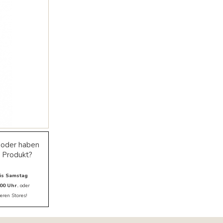
gelangen.
Benutzer
von
Touchgeräten
können
Touch-
und
Streichgesten
verwenden.
e oder haben
 Produkt?
is Samstag
00 Uhr.
oder
eren Stores!