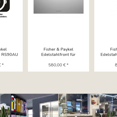
ykel
Fisher & Paykel
Fis
ür RS90AU
Edelstahlfront für
Edelstahl
Kühlschublade
für We
 *
RB90S64MKIW
580,00 € *
8