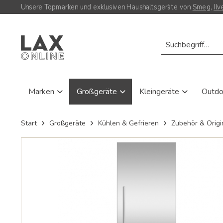
Unsere Topmarken und exklusiven Haushaltsgeräte von
Smeg
,
Ilv
Marken
Großgeräte
Kleingeräte
Outd
Start
Großgeräte
Kühlen & Gefrieren
Zubehör & Origin