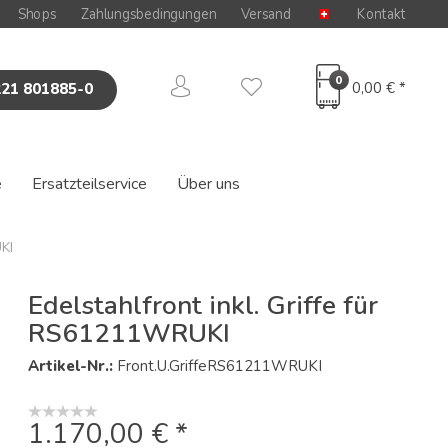
Shops
Zahlungsbedingungen
Versand
Kontakt
0
0,00 € *
221 801885-0
e
Ersatzteilservice
Über uns
KI
Edelstahlfront inkl. Griffe für
RS61211WRUKI
Artikel-Nr.:
Front.U.GriffeRS61211WRUKI
1.170,00 € *