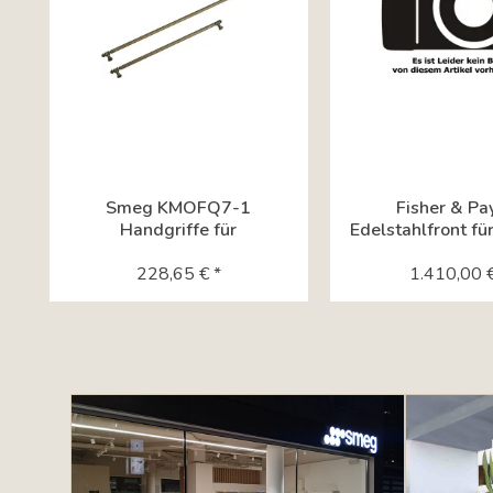
Smeg KMOFQ7-1
Fisher & Pa
Handgriffe für
Edelstahlfront f
FQ60CAO5/FQ60CPO5
228,65 € *
im...
1.410,00 €