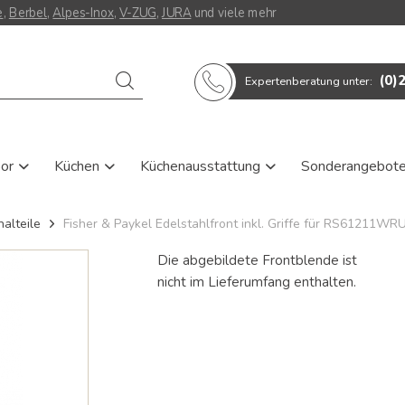
e
,
Berbel
,
Alpes-Inox
,
V-ZUG
,
JURA
und viele mehr
Verwende
(0)
Expertenberatung unter:
die
Pfeile
nach
oben
und
oor
Küchen
Küchenausstattung
Sonderangebot
unten,
um
das
alteile
Fisher & Paykel Edelstahlfront inkl. Griffe für RS61211WRU
verfügbare
Ergebnis
auszuwählen.
Die abgebildete Frontblende ist
Drücke
nicht im Lieferumfang enthalten.
die
Eingabetaste,
um
zum
ausgewählten
Suchergebnis
zu