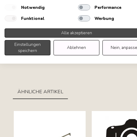
Notwendig
Performance
Funktional
Werbung
Alle akzeptieren
Einstellungen
Ablehnen
Nein, anpass
speichern
Tab navigation
ÄHNLICHE ARTIKEL
Tab content container